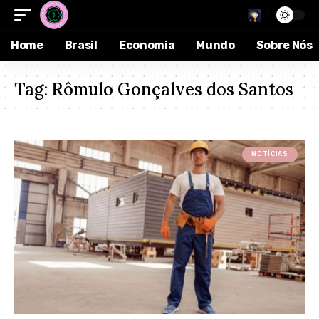
Home
Brasil
Economia
Mundo
Sobre Nós
Tag:
Rômulo Gonçalves dos Santos
NOTÍCIAS