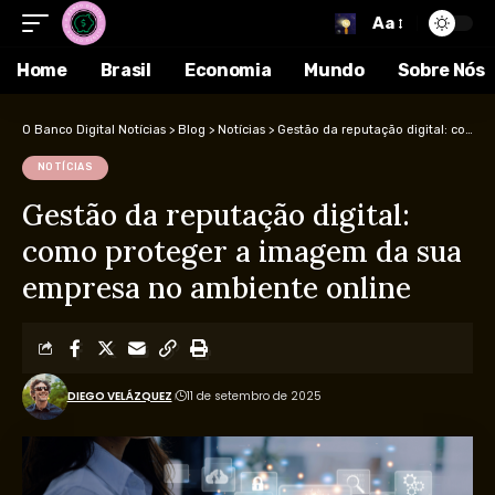
Aa
Home
Brasil
Economia
Mundo
Sobre Nós
O Banco Digital Notícias
>
Blog
>
Notícias
>
Gestão da reputação digital: como proteger a imagem da sua empresa no ambiente online
NOTÍCIAS
Gestão da reputação digital:
como proteger a imagem da sua
empresa no ambiente online
DIEGO VELÁZQUEZ
11 de setembro de 2025