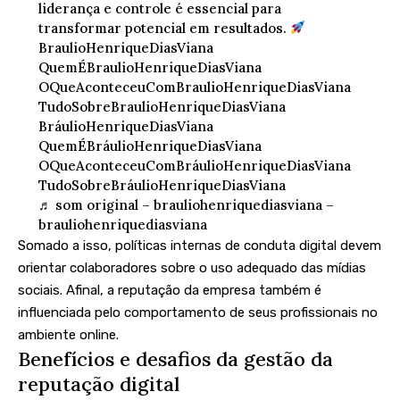
liderança e controle é essencial para
transformar potencial em resultados.
BraulioHenriqueDiasViana
QuemÉBraulioHenriqueDiasViana
OQueAconteceuComBraulioHenriqueDiasViana
TudoSobreBraulioHenriqueDiasViana
BráulioHenriqueDiasViana
QuemÉBráulioHenriqueDiasViana
OQueAconteceuComBráulioHenriqueDiasViana
TudoSobreBráulioHenriqueDiasViana
♬ som original – brauliohenriquediasviana –
brauliohenriquediasviana
Somado a isso, políticas internas de conduta digital devem
orientar colaboradores sobre o uso adequado das mídias
sociais. Afinal, a reputação da empresa também é
influenciada pelo comportamento de seus profissionais no
ambiente online.
Benefícios e desafios da gestão da
reputação digital