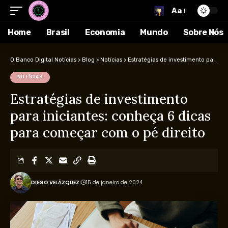
Aa
Home
Brasil
Economia
Mundo
Sobre Nós
O Banco Digital Notícias
>
Blog
>
Notícias
>
Estratégias de investimento para iniciantes: conheça 6 dicas para começar com o pé direito
NOTÍCIAS
Estratégias de investimento
para iniciantes: conheça 6 dicas
para começar com o pé direito
DIEGO VELÁZQUEZ
15 de janeiro de 2024