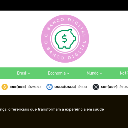
a plataforma global pode mudar para usuários de bancos digitais n
Brasil
Economia
Mundo
Notí
BNB(BNB)
$594.50
USDC(USDC)
$1.00
XRP(XRP)
$1.05
ça: diferenciais que transformam a experiência em saúde