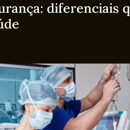
rança: diferenciais 
úde