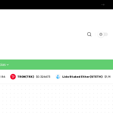
o Brasil
cias
.86
TRON(TRX)
$0.326673
Lido Staked Ether(STETH)
$1,903.