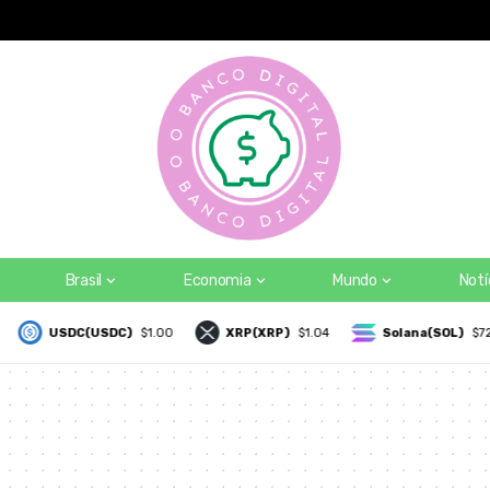
a plataforma global pode mudar para usuários de bancos digitais n
Brasil
Economia
Mundo
Notí
USDC(USDC)
$1.00
XRP(XRP)
$1.04
Solana(SOL)
$72