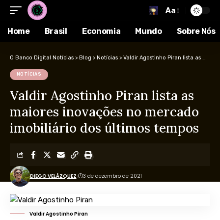
Aa
Home
Brasil
Economia
Mundo
Sobre Nós
O Banco Digital Notícias
>
Blog
>
Notícias
>
Valdir Agostinho Piran lista as maiores inovações no mercado imobiliário dos últimos tempos
NOTÍCIAS
Valdir Agostinho Piran lista as
maiores inovações no mercado
imobiliário dos últimos tempos
DIEGO VELÁZQUEZ
3 de dezembro de 2021
Valdir Agostinho Piran