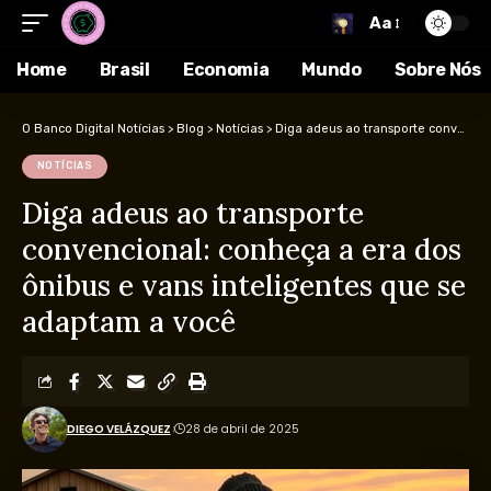
Aa
Home
Brasil
Economia
Mundo
Sobre Nós
O Banco Digital Notícias
>
Blog
>
Notícias
>
Diga adeus ao transporte convencional: conheça a era dos ônibus e vans inteligentes que se adaptam a você
NOTÍCIAS
Diga adeus ao transporte
convencional: conheça a era dos
ônibus e vans inteligentes que se
adaptam a você
DIEGO VELÁZQUEZ
28 de abril de 2025